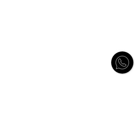
Servicios al cliente
Contacto
Catálogo
Distribuidores
Cómo comprar
Envíos y devoluciones
Cuidados del mueble
Garantía
Aviso de Privacidad
Términos y condiciones de uso
Registro de interioristas y