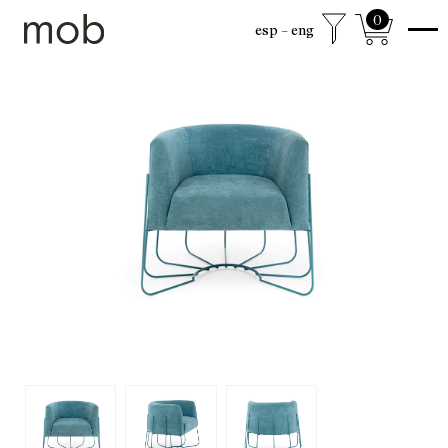
0
esp
eng
tienda
Colección Sexta
Clásicos mob
Mobjects
Accesorios
Sillones
Camas
Sillas
Mesas de centro
Escritorios
Mesas de comedor
Cajoneras y Gabinetes
Lamparas
Salas
Espejos
Mobjects
Libreros
Mesas auxiliares
Trinchadores
Envió gratuito a CDMX y Área Metropolitana