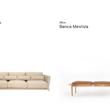
n
Sillas
Banca Mestiza
precio