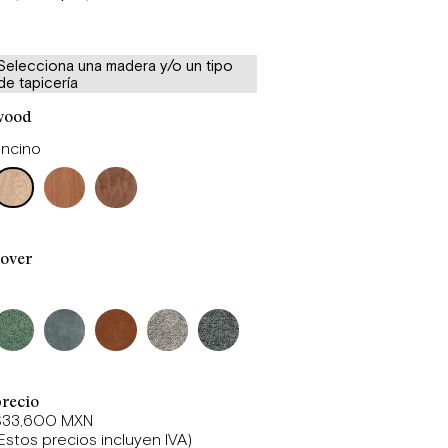
Selecciona una madera y/o un tipo
de tapicería
wood
Encino
cover
recio
$33,600 MXN
Estos precios incluyen IVA)