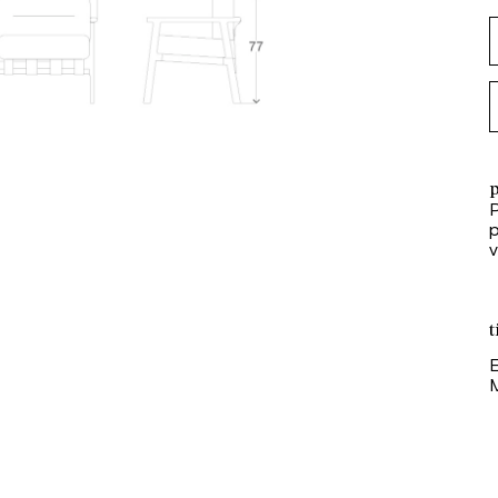
p
P
t
E
M