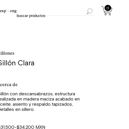
0
esp
eng
illones
Sillón Clara
cerca de
illón con descansabrazos, estructura
ealizada en madera maciza acabado en
ceite, asiento y respaldo tapizados,
etalles en sillero.
$31,500-$34,200 MXN