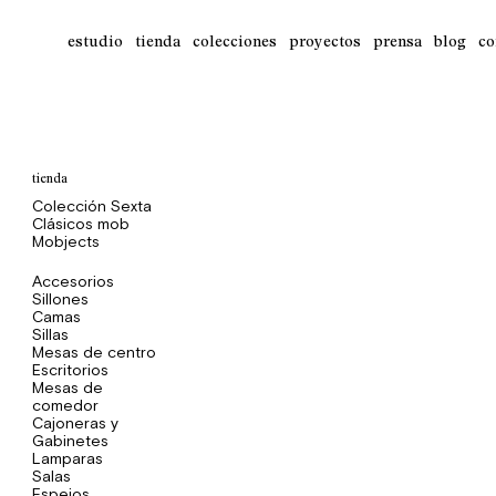
estudio
tienda
colecciones
proyectos
prensa
blog
co
tienda
Colección Sexta
Clásicos mob
Mobjects
Accesorios
Sillones
Camas
Sillas
Mesas de centro
Escritorios
Mesas de
comedor
Cajoneras y
Gabinetes
Lamparas
Salas
Espejos