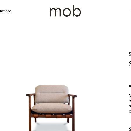
ntacto
S
a
S
r
a
d