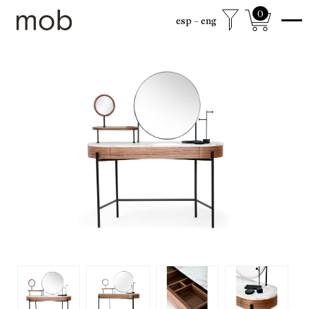
0
esp
eng
tienda
Colección Sexta
Clásicos mob
Mobjects
Accesorios
Sillones
Camas
Sillas
Mesas de centro
Escritorios
Mesas de comedor
Cajoneras y Gabinetes
Lamparas
Salas
Espejos
Mobjects
Libreros
Mesas auxiliares
Trinchadores
Envió gratuito a CDMX y Área Metropolitana